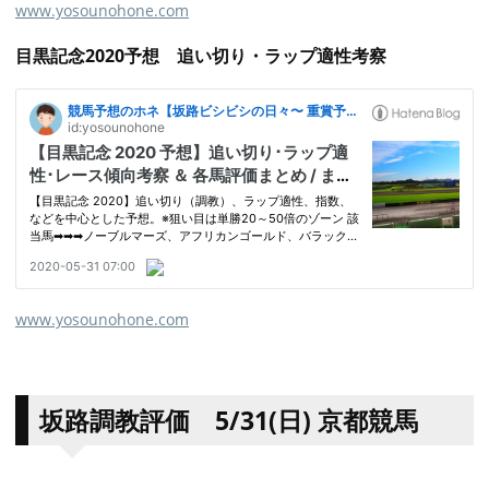
www.yosounohone.com
目黒記念2020予想 追い切り・ラップ適性考察
www.yosounohone.com
坂路調教評価 5/31(日) 京都競馬