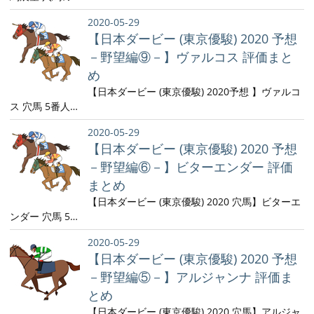
2020-05-29
【日本ダービー (東京優駿) 2020 予想
－野望編⑨－】ヴァルコス 評価まと
め
【日本ダービー (東京優駿) 2020予想 】ヴァルコ
ス 穴馬 5番人…
2020-05-29
【日本ダービー (東京優駿) 2020 予想
－野望編⑥－】ビターエンダー 評価
まとめ
【日本ダービー (東京優駿) 2020 穴馬】ビターエ
ンダー 穴馬 5…
2020-05-29
【日本ダービー (東京優駿) 2020 予想
－野望編⑤－】アルジャンナ 評価ま
とめ
【日本ダービー (東京優駿) 2020 穴馬】アルジャ