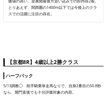
価値の高い、
逆展開最後方追い込みでの好内容2着。
とりあえず、関西圏の1400m以下では今後上のクラ
スでの活躍に注目の存在
。
【京都8R】4歳以上2勝クラス
ハーフバック
5/13調教◯ 助手騎乗単走馬なりで、自身2番目の50.8秒
なら、開門直後でも十分評価対象の内容。