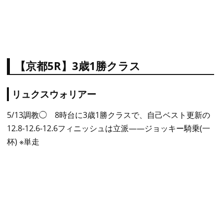
【京都5R】3歳1勝クラス
リュクスウォリアー
5/13調教◯ 8時台に3歳1勝クラスで、自己ベスト更新の
12.8-12.6-12.6フィニッシュは立派――ジョッキー騎乗(一
杯) ※単走