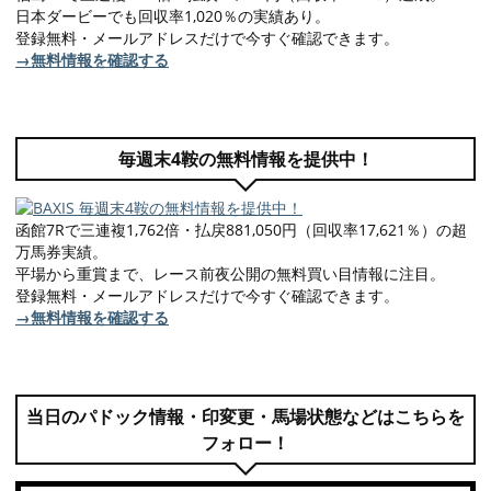
日本ダービーでも回収率1,020％の実績あり。
登録無料・メールアドレスだけで今すぐ確認できます。
→無料情報を確認する
毎週末4鞍の無料情報を提供中！
函館7Rで三連複1,762倍・払戻881,050円（回収率17,621％）の超
万馬券実績。
平場から重賞まで、レース前夜公開の無料買い目情報に注目。
登録無料・メールアドレスだけで今すぐ確認できます。
→無料情報を確認する
当日のパドック情報・印変更・馬場状態などはこちらを
フォロー！