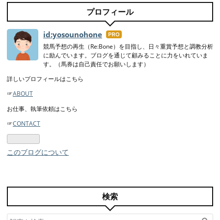
プロフィール
id:yosounohone
はて
なブ
競馬予想の再生（Re:Bone）を目指し、日々重賞予想と調教分析
に励んでいます。ブログを通じて顧みることに力をいれていま
ログ
す。（馬券は自己責任でお願いします）
Pro
詳しいプロフィールはこちら
☞
ABOUT
お仕事、執筆依頼はこちら
☞
CONTACT
このブログについて
検索