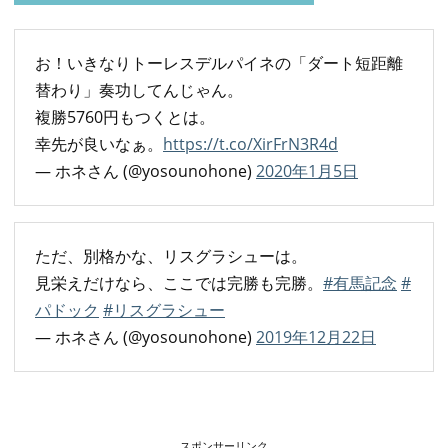
お！いきなりトーレスデルパイネの「ダート短距離
替わり」奏功してんじゃん。
複勝5760円もつくとは。
幸先が良いなぁ。
https://t.co/XirFrN3R4d
— ホネさん (@yosounohone)
2020年1月5日
ただ、別格かな、リスグラシューは。
見栄えだけなら、ここでは完勝も完勝。
#有馬記念
#
パドック
#リスグラシュー
— ホネさん (@yosounohone)
2019年12月22日
スポンサーリンク