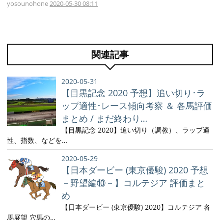
yosounohone
2020-05-30 08:11
関連記事
2020-05-31
【目黒記念 2020 予想】追い切り･ラ
ップ適性･レース傾向考察 ＆ 各馬評価
まとめ / まだ終わり…
【目黒記念 2020】追い切り（調教）、ラップ適
性、指数、などを…
2020-05-29
【日本ダービー (東京優駿) 2020 予想
－野望編⑩－】コルテジア 評価まと
め
【日本ダービー (東京優駿) 2020】コルテジア 各
馬展望 穴馬の…