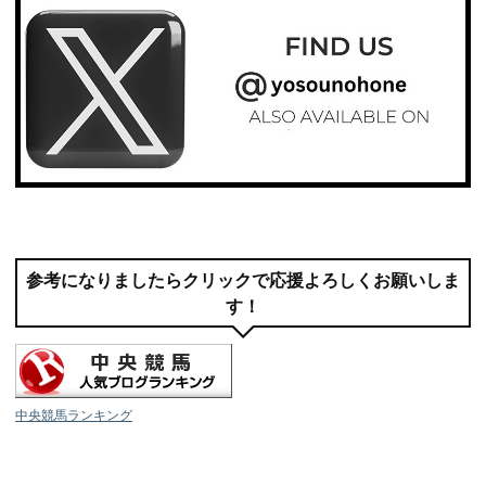
参考になりましたらクリックで応援よろしくお願いしま
す！
中央競馬ランキング