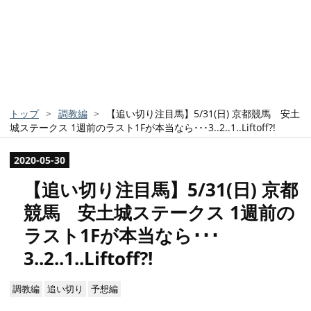
トップ
>
調教編
>
【追い切り注目馬】5/31(日) 京都競馬 安土
城ステークス 1週前のラスト1Fが本当なら･･･3..2..1..Liftoff?!
2020
-
05
-
30
【追い切り注目馬】5/31(日) 京都
競馬 安土城ステークス 1週前の
ラスト1Fが本当なら･･･
3..2..1..Liftoff?!
調教編
追い切り
予想編