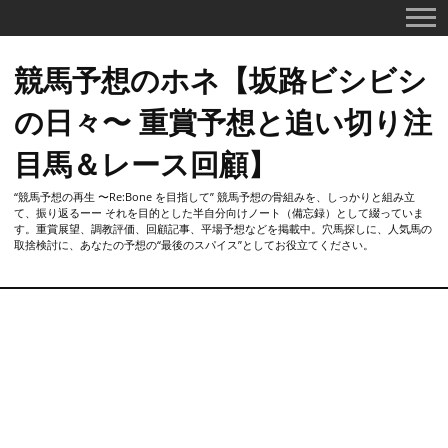
競馬予想のホネ【坂路ビシビシ
の日々〜 重賞予想と追い切り注
目馬＆レース回顧】
“競馬予想の再生 〜Re:Bone を目指して” 競馬予想の骨組みを、しっかりと組み立
て、振り返るーー それを目的とした半自分向けノート（備忘録）として綴っていま
す。重賞展望、調教評価、回顧記事、平場予想などを掲載中。穴馬探しに、人気馬の
取捨検討に、あなたの予想の“最後のスパイス”としてお役立てください。