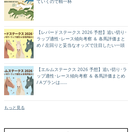
ていくので精一杯
【レパードステークス 2026 予想】追い切り･
ラップ適性･レース傾向考察 ＆ 各馬評価まと
め / 左回りと妥当なオッズで注目したい一頭
【エルムステークス 2026 予想】追い切り･ラ
ップ適性･レース傾向考察 ＆ 各馬評価まとめ
/ Aプランは……
もっと見る