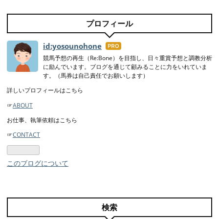
プロフィール
id:yosounohone
はて
なブ
競馬予想の再生（Re:Bone）を目指し、日々重賞予想と調教分析
に励んでいます。ブログを通じて顧みることに力をいれていま
ログ
す。（馬券は自己責任でお願いします）
Pro
詳しいプロフィールはこちら
☞
ABOUT
お仕事、執筆依頼はこちら
☞
CONTACT
このブログについて
検索