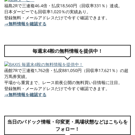
福島2Rで三連複46.4倍・払戻18,560円（回収率331％）達成。
日本ダービーでも回収率1,020％の実績あり。
登録無料・メールアドレスだけで今すぐ確認できます。
→無料情報を確認する
毎週末4鞍の無料情報を提供中！
函館7Rで三連複1,762倍・払戻881,050円（回収率17,621％）の超
万馬券実績。
平場から重賞まで、レース前夜公開の無料買い目情報に注目。
登録無料・メールアドレスだけで今すぐ確認できます。
→無料情報を確認する
当日のパドック情報・印変更・馬場状態などはこちらを
フォロー！