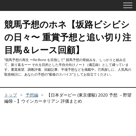
競馬予想のホネ【坂路ビシビシ
の日々〜 重賞予想と追い切り注
目馬＆レース回顧】
“競馬予想の再生 〜Re:Bone を目指して” 競馬予想の骨組みを、しっかりと組み立
て、振り返るーー それを目的とした半自分向けノート（備忘録）として綴っていま
す。重賞展望、調教評価、回顧記事、平場予想などを掲載中。穴馬探しに、人気馬の
取捨検討に、あなたの予想の“最後のスパイス”としてお役立てください。
トップ
>
予想編
>
【日本ダービー (東京優駿) 2020 予想 －野望
編⑭－】ウインカーネリアン 評価まとめ