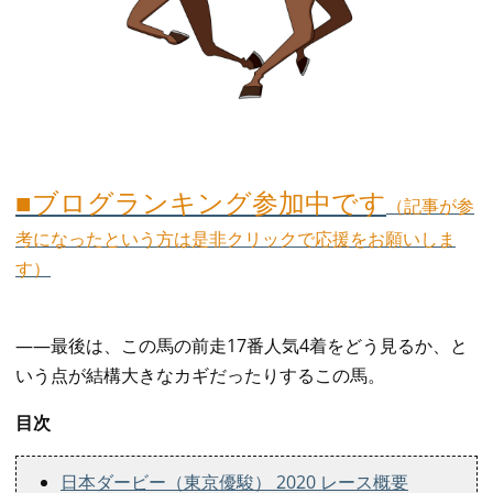
■ブログランキング参加中です
（記事が参
考になったという方は是非クリックで応援をお願いしま
す）
――最後は、この馬の前走17番人気4着をどう見るか、と
いう点が結構大きなカギだったりするこの馬。
目次
日本ダービー（東京優駿） 2020 レース概要