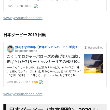
www.yosounohone.com
日本ダービー 2019 回顧
www.yosounohone.com