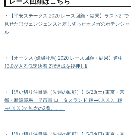
レース回顧はこちら
・
【平安ステークス 2020 レース回顧・結果】ラスト2Fで
見せた◎ヴェンジェンスと差し切ったオメガのポテンシャ
ル
・
【オークス (優駿牝馬) 2020 レース回顧・結果】道中
13.0が入る低速決着 2冠達成を後押し⁉︎
・
【追い切り注目馬（先週の回顧）】5/23(土) 東京・京
都・新潟競馬 早苗賞 ロータスランド 鞭→◯◯◯、鞭
→◯◯◯で無念の2着。。。
・
【追い切り注目馬（先週の回顧）】5/24(日) 東京・京