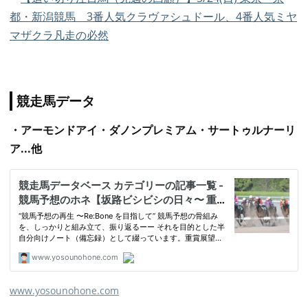
都・新潟競馬 3番人気クラヴァシュドール、4番人気ミヤ
マザクラ凡走の必然
競走馬データ
・アーモンドアイ・ダノンプレミアム・サートゥルナーリ
ア...他
www.yosounohone.com