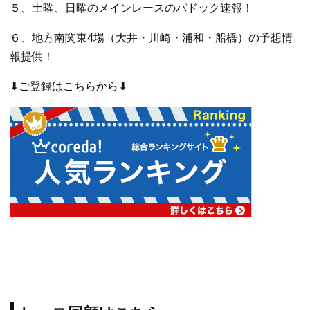
５、土曜、日曜のメインレースのパドック速報！
６、地方南関東4場（大井・川崎・浦和・船橋）の予想情
報提供！
⬇ご登録はこちらから⬇