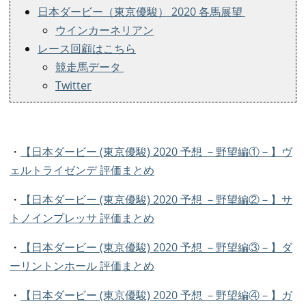
日本ダービー（東京優駿） 2020 各馬展望
ウインカーネリアン
レース回顧はこちら
競走馬データ
Twitter
・
【日本ダービー (東京優駿) 2020 予想 －野望編①－】ヴ
ェルトライゼンデ 評価まとめ
・
【日本ダービー (東京優駿) 2020 予想 －野望編②－】サ
トノインプレッサ 評価まとめ
・
【日本ダービー (東京優駿) 2020 予想 －野望編③－】ダ
ーリントンホール 評価まとめ
・
【日本ダービー (東京優駿) 2020 予想 －野望編④－】ガ