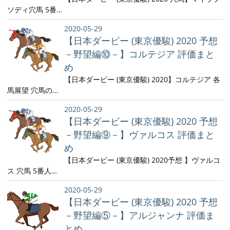
ソディ穴馬 5番…
2020-05-29
【日本ダービー (東京優駿) 2020 予想
－野望編⑩－】コルテジア 評価まと
め
【日本ダービー (東京優駿) 2020】コルテジア 各
馬展望 穴馬の…
2020-05-29
【日本ダービー (東京優駿) 2020 予想
－野望編⑨－】ヴァルコス 評価まと
め
【日本ダービー (東京優駿) 2020予想 】ヴァルコ
ス 穴馬 5番人…
2020-05-29
【日本ダービー (東京優駿) 2020 予想
－野望編⑤－】アルジャンナ 評価ま
とめ