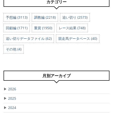
カテゴリー
予想編 (3113)
調教編 (2218)
追い切り (2573)
回顧編 (1711)
重賞 (1950)
レース結果 (748)
追い切りデータファイル (62)
競走馬データベース (40)
その他 (4)
月別アーカイブ
▶
2026
▶
2025
▶
2024