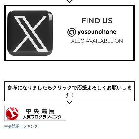
参考になりましたらクリックで応援よろしくお願いしま
す！
中央競馬ランキング